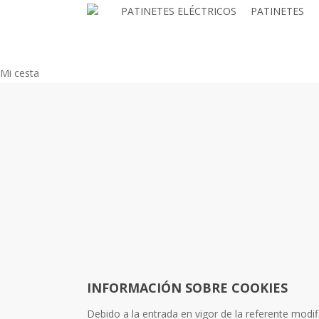
Skip
PATINETES ELÉCTRICOS
PATINETES
to
main
content
Close
Mi cesta
Cart
INFORMACIÓN SOBRE COOKIES
Debido a la entrada en vigor de la referente modif