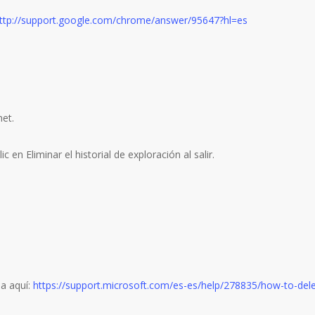
ttp://support.google.com/chrome/answer/95647?hl=es
net.
c en Eliminar el historial de exploración al salir.
sa aquí:
https://support.microsoft.com/es-es/help/278835/how-to-delete