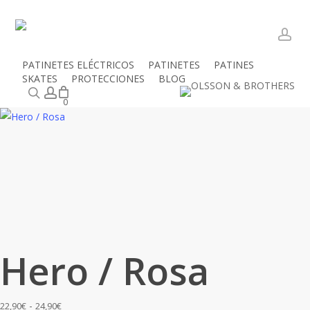
Skip
to
main
acc
content
PATINETES ELÉCTRICOS
PATINETES
PATINES
Close
Mi cesta
SKATES
PROTECCIONES
BLOG
Cart
Inicio
Productos
Protecciones
Cascos
Hero / Rosa
Buscar
account
0
Hero / Rosa
Rango
-
22,90
€
24,90
€