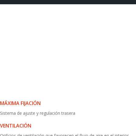
ROSA
MÁXIMA FIJACIÓN
Sistema de ajuste y regulación trasera
VENTILACIÓN
Orificios de ventilación que favorecen el flujo de aire en el interior