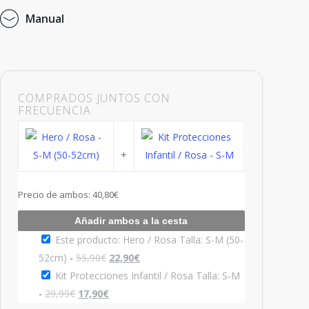
M
a
n
u
a
l
COMPRADOS JUNTOS CON
FRECUENCIA
+
Precio de ambos:
40,80
€
Añadir ambos a la cesta
Este producto: Hero / Rosa Talla: S-M (50-
El
El
52cm)
-
55,90
€
22,90
€
precio
precio
Kit Protecciones Infantil / Rosa Talla: S-M
El
original
El
actual
-
29,99
€
17,90
€