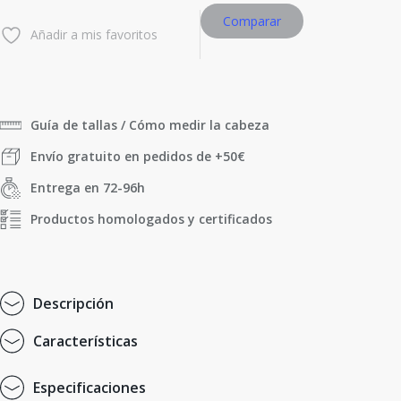
Comparar
Añadir a mis favoritos
Guía de tallas / Cómo medir la cabeza
Envío gratuito en pedidos de +50€
Entrega en 72-96h
Productos homologados y certificados
D
e
s
c
r
i
p
c
i
ó
n
C
a
r
a
c
t
e
r
í
s
t
i
c
a
s
E
s
p
e
c
i
f
i
c
a
c
i
o
n
e
s