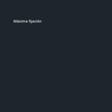
Máxima fijación
Ventilación de aire
Resistente
Desmontable