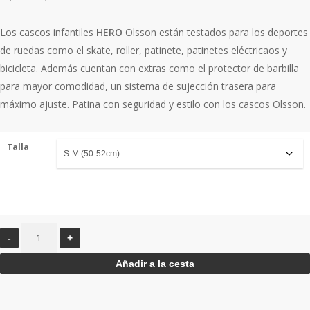
de
precios:
Los cascos infantiles
HERO
Olsson están testados para los deportes
desde
de ruedas como el skate, roller, patinete, patinetes eléctricaos y
22,90€
bicicleta. Además cuentan con extras como el protector de barbilla
hasta
para mayor comodidad, un sistema de sujección trasera para
24,90€
máximo ajuste. Patina con seguridad y estilo con los cascos Olsson.
Talla
Hero
/
Añadir a la cesta
Rosa
cantidad