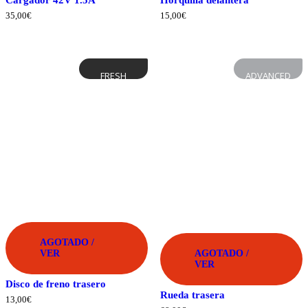
Cargador 42V 1.5A
Horquilla delantera
35,00
€
15,00
€
FRESH
ADVANCED
AGOTADO /
VER
AGOTADO /
VER
Disco de freno trasero
Rueda trasera
13,00
€