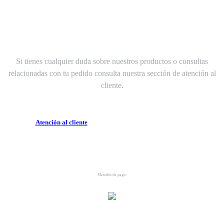
¿Necesitas ayuda?
Si tienes cualquier duda sobre nuestros productos o consultas
relacionadas con tu pedido consulta nuestra sección de atención al
cliente.
A
t
e
n
c
i
ó
n
a
l
c
l
i
e
n
t
e
Métodos de pago: