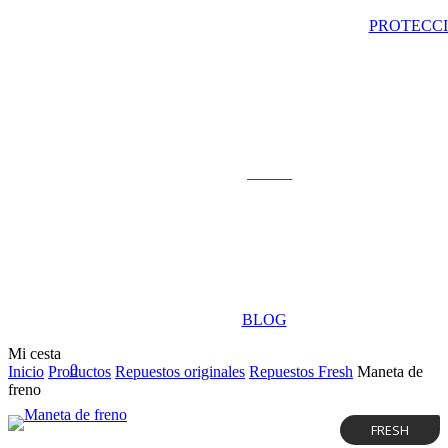
PROTECC
Cascos
BLOG
Close
Mi cesta
0
Cart
Inicio
Productos
Repuestos originales
Repuestos Fresh
Maneta de
Buscar
account
freno
FRESH