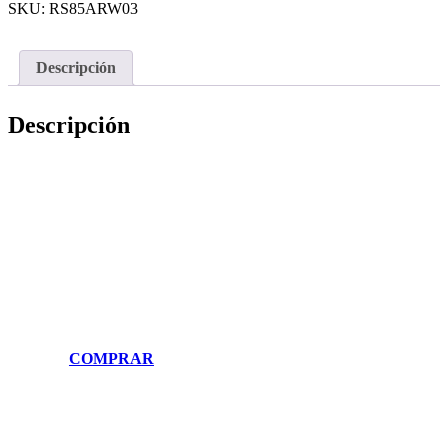
SKU:
RS85ARW03
Descripción
Descripción
C
O
M
P
R
A
R