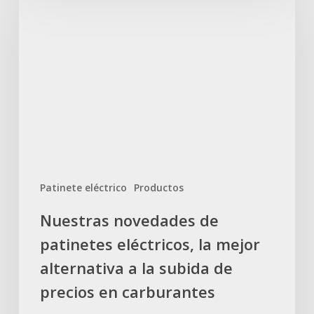
novedades
de
patinetes
eléctricos,
la
mejor
alternativa
a
la
subida
Patinete eléctrico
Productos
de
precios
Nuestras novedades de
en
patinetes eléctricos, la mejor
carburantes
alternativa a la subida de
precios en carburantes