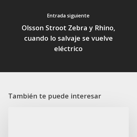
Entrada siguiente
Olsson Stroot Zebra y Rhino,
cuando lo salvaje se vuelve
eléctrico
También te puede interesar
¿Qué
mantenimiento
necesita
mi