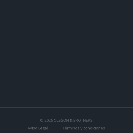
OLSSON &
TIENDA
ATENCIÓN
BROTHERS
AL CLIENTE
Mi cuenta
Pedidos
Sobre
FAQS
Favoritos
nosotros
Envíos
Comparador
Productos
Devoluciones
Mi cesta
Blog
Soporte
Contacto
técnico
Síguenos en:
Instagram
YouTube
FaceBook
©
2026
OLSSON & BROTHERS
Aviso Legal
Términos y condiciones