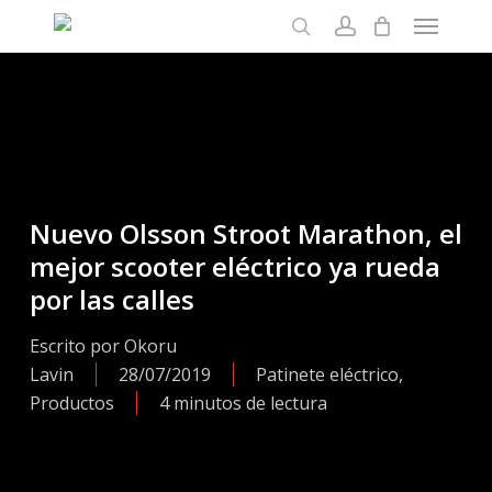
Menu
Skip
Close
Mi cesta
to
Cart
Buscar
account
main
content
Nuevo Olsson Stroot Marathon, el
mejor scooter eléctrico ya rueda
por las calles
Escrito por
Okoru
Lavin
28/07/2019
Patinete eléctrico
,
Productos
4 minutos de lectura