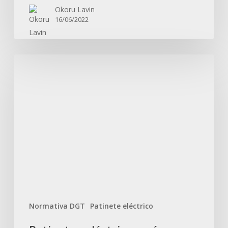
Okoru Lavin
16/06/2022
Patinetes
eléctricos
más
seguros
y
eficientes:
la
nueva
normativa
de
la
Normativa DGT
Patinete eléctrico
DGT