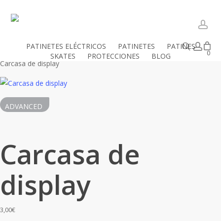
Skip
to
Close
Mi cesta
Cart
main
acc
content
Buscar
acc
PATINETES ELÉCTRICOS
PATINETES
PATINES
Inicio
Productos
Repuestos originales
Repuestos Advanced
0
SKATES
PROTECCIONES
BLOG
Carcasa de display
ADVANCED
Carcasa de
display
3,00
€