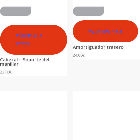
ADVANCED
ADVANCED
AGOTADO / VER
AÑADIR A LA
CESTA
Amortiguador trasero
24,00
€
Cabezal – Soporte del
manillar
22,00
€