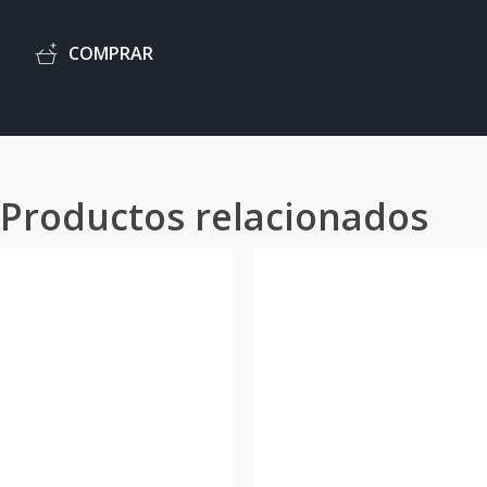
C
O
M
P
R
A
R
Productos relacionados