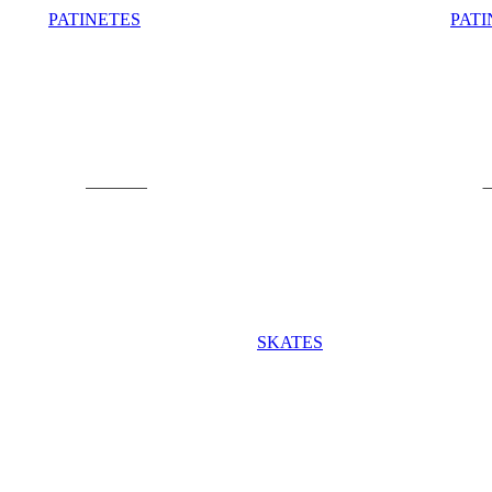
PATINETES
PATI
Patinetes
P
SKATES