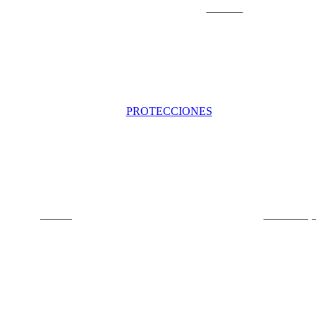
Cruisers
PROTECCIONES
Cascos
Rodilleras,