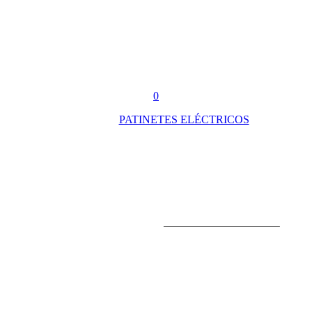
Buscar
account
0
Menu
PATINETES ELÉCTRICOS
Patinetes eléctricos infantil