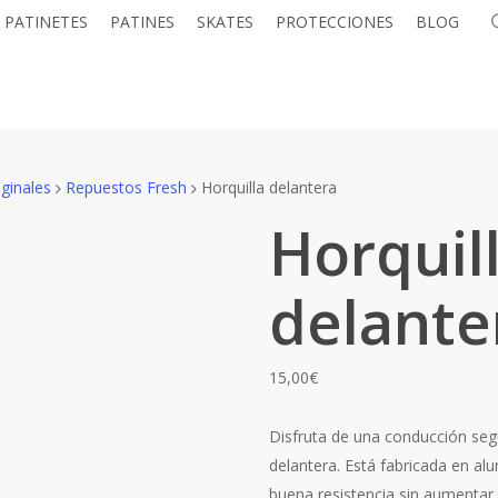
PATINETES
PATINES
SKATES
PROTECCIONES
BLOG
ginales
Repuestos Fresh
Horquilla delantera
Horquil
delante
15,00
€
Disfruta de una conducción segu
delantera. Está fabricada en al
buena resistencia sin aumentar