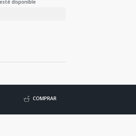
esté disponible
C
O
M
P
R
A
R