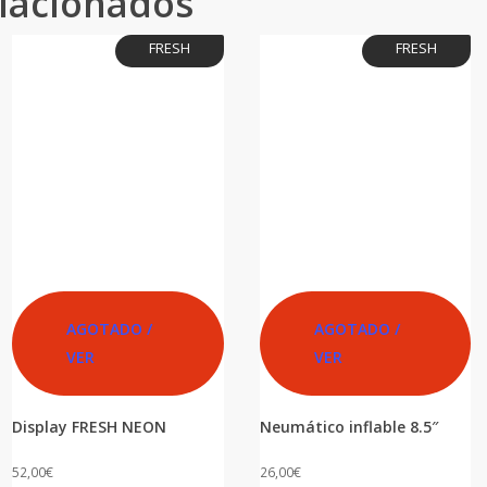
lacionados
FRESH
FRESH
AGOTADO /
AGOTADO /
VER
VER
Display FRESH NEON
Neumático inflable 8.5″
52,00
€
26,00
€