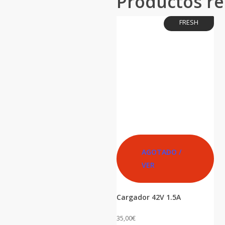
Productos re
FRESH
AGOTADO /
VER
Cargador 42V 1.5A
35,00
€