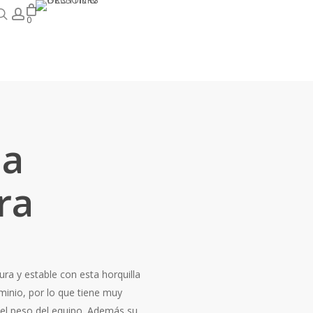
Buscar
account
0
la
ra
ra y estable con esta horquilla
uminio, por lo que tiene muy
 el peso del equipo. Además su