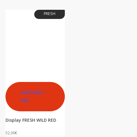
FRESH
AGOTADO /
VER
Display FRESH WILD RED
52,00
€