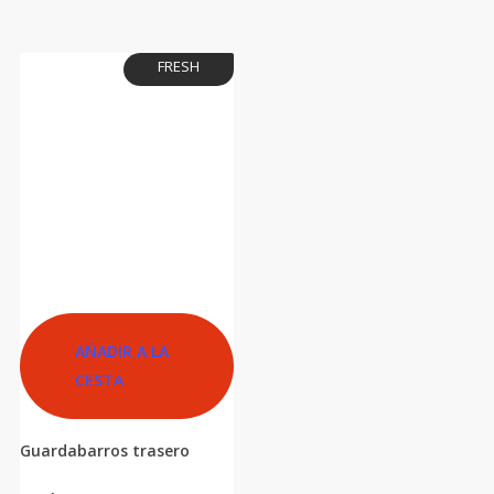
FRESH
AÑADIR A LA
CESTA
Guardabarros trasero