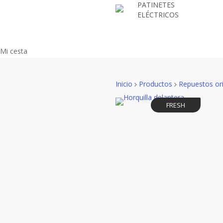
PATINETES
Skip
ELÉCTRICOS
to
main
content
Close
Mi cesta
Cart
Inicio
Productos
Repuestos ori
FRESH