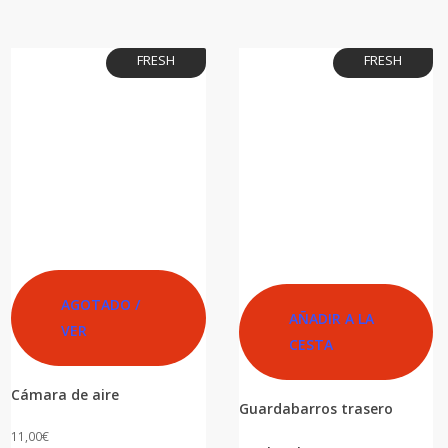
FRESH
FRESH
AGOTADO /
AÑADIR A LA
VER
CESTA
Cámara de aire
Guardabarros trasero
11,00
€