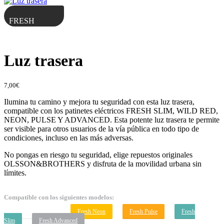
FRESH
Luz trasera
7,00
€
Ilumina tu camino y mejora tu seguridad con esta luz trasera,
compatible con los patinetes eléctricos FRESH SLIM, WILD RED,
NEON, PULSE Y ADVANCED. Esta potente luz trasera te permite
ser visible para otros usuarios de la vía pública en todo tipo de
condiciones, incluso en las más adversas.
No pongas en riesgo tu seguridad, elige repuestos originales
OLSSON&BROTHERS y disfruta de la movilidad urbana sin
límites.
Compatible con los siguientes modelos:
Fresh Wild Red
Fresh Neon
Fresh Pulse
Fresh
Slim
Fresh Advanced