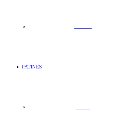
Patinetes
PATINES
Patines