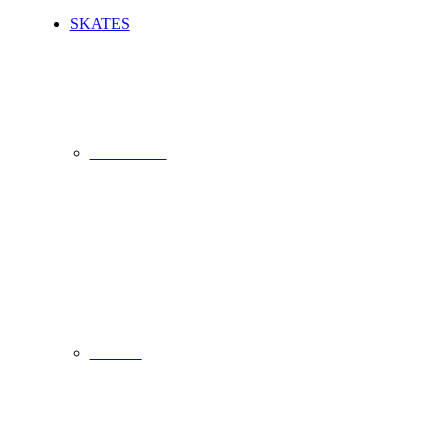
SKATES
Skateboards
Cruisers