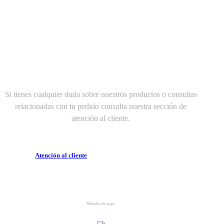
¿Necesitas ayuda?
Si tienes cualquier duda sobre nuestros productos o consultas
relacionadas con tu pedido consulta nuestra sección de
atención al cliente.
A
t
e
n
c
i
ó
n
a
l
c
l
i
e
n
t
e
Métodos de pago: