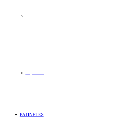
Patinetes
eléctricos
infantil
Repuestos
y
accesorios
PATINETES