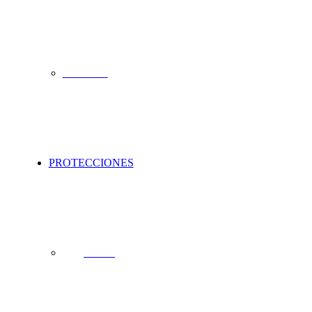
Surfskates
PROTECCIONES
Cascos