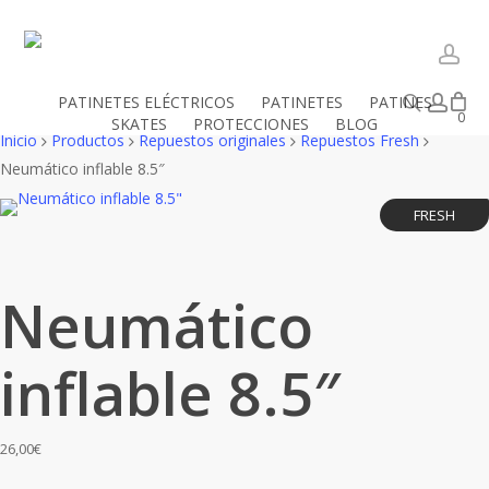
Skip
to
main
acc
content
Buscar
acc
PATINETES ELÉCTRICOS
PATINETES
PATINES
Close
Mi cesta
0
SKATES
PROTECCIONES
BLOG
Cart
Inicio
Productos
Repuestos originales
Repuestos Fresh
Neumático inflable 8.5″
FRESH
Neumático
inflable 8.5″
26,00
€