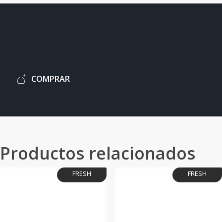
C
O
M
P
R
A
R
Productos relacionados
FRESH
FRESH