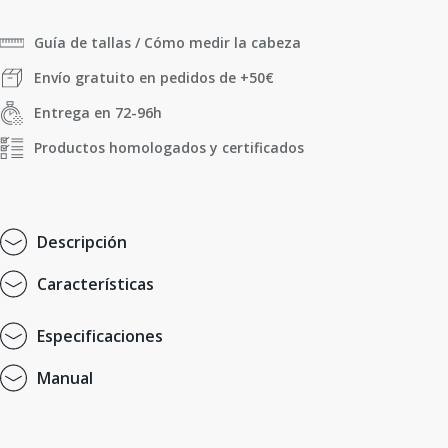
Guía de tallas / Cómo medir la cabeza
Envío gratuito en pedidos de +50€
Entrega en 72-96h
Productos homologados y certificados
D
e
s
c
r
i
p
c
i
ó
n
C
a
r
a
c
t
e
r
í
s
t
i
c
a
s
E
s
p
e
c
i
f
i
c
a
c
i
o
n
e
s
M
a
n
u
a
l