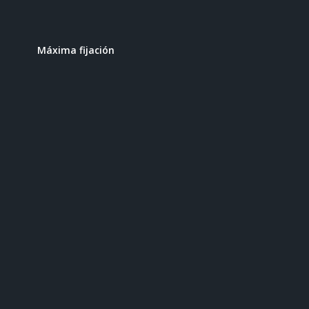
Máxima fijación
Extra de ventilación
Plus de confort
Luces LED