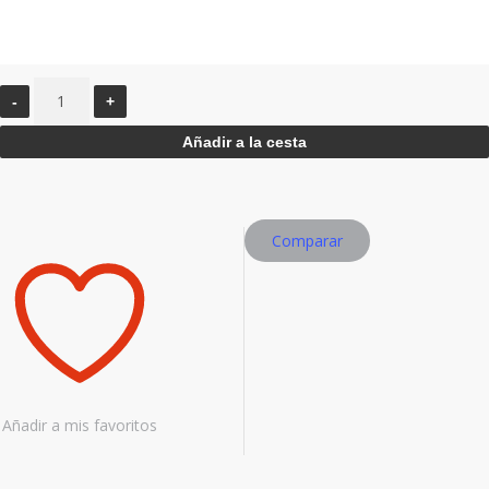
Urban
Light
Añadir a la cesta
/
Blanco
cantidad
Comparar
Añadir a mis favoritos