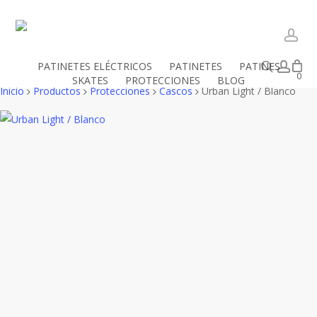
Skip
to
main
acc
content
Buscar
acc
PATINETES ELÉCTRICOS
PATINETES
PATINES
Close
Mi cesta
0
SKATES
PROTECCIONES
BLOG
Cart
Inicio
Productos
Protecciones
Cascos
Urban Light / Blanco