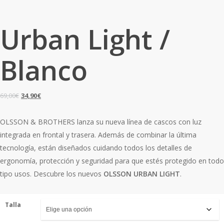
Urban Light /
Blanco
El
El
69,00
€
34,90
€
precio
precio
original
actual
OLSSON & BROTHERS lanza su nueva línea de cascos con luz
era:
es:
integrada en frontal y trasera. Además de combinar la última
69,00€.
34,90€.
tecnología, están diseñados cuidando todos los detalles de
ergonomía, protección y seguridad para que estés protegido en todo
tipo usos. Descubre los nuevos
OLSSON URBAN LIGHT
.
Talla