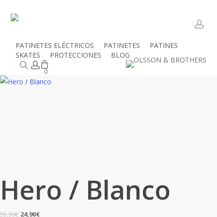
Skip
to
main
acc
content
PATINETES ELÉCTRICOS
PATINETES
PATINES
Close
Mi cesta
SKATES
PROTECCIONES
BLOG
Cart
Inicio
Productos
Protecciones
Cascos
Hero / Blanco
Buscar
account
0
Hero / Blanco
El
El
55,90
€
24,90
€