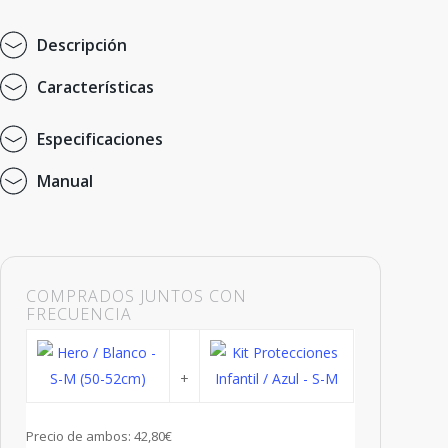
D
e
s
c
r
i
p
c
i
ó
n
C
a
r
a
c
t
e
r
í
s
t
i
c
a
s
E
s
p
e
c
i
f
i
c
a
c
i
o
n
e
s
M
a
n
u
a
l
COMPRADOS JUNTOS CON
FRECUENCIA
+
Precio de ambos:
42,80
€