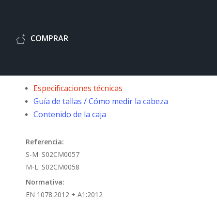
C
O
M
P
R
A
R
Especificaciones técnicas
Guía de tallas / Cómo medir la cabeza
Contenido de la caja
Referencia:
S-M:
S02CM0057
M-L:
S02CM0058
Normativa:
EN 1078:2012 + A1:2012