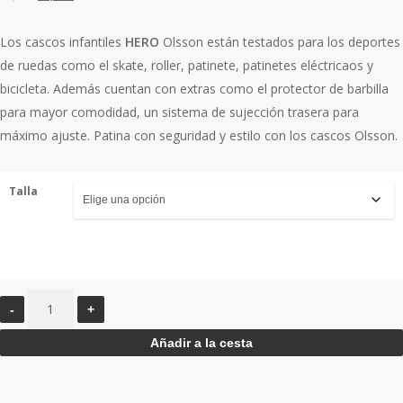
precio
precio
original
actual
Los cascos infantiles
HERO
Olsson están testados para los deportes
era:
es:
de ruedas como el skate, roller, patinete, patinetes eléctricaos y
55,90€.
24,90€.
bicicleta. Además cuentan con extras como el protector de barbilla
para mayor comodidad, un sistema de sujección trasera para
máximo ajuste. Patina con seguridad y estilo con los cascos Olsson.
Talla
Hero
/
Añadir a la cesta
Blanco
cantidad