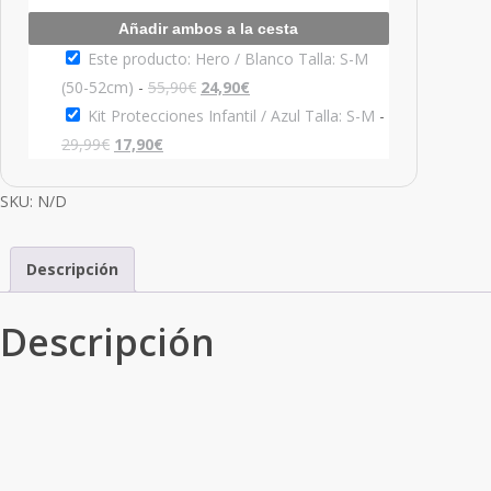
Añadir ambos a la cesta
Este producto: Hero / Blanco Talla: S-M
El
El
(50-52cm)
-
55,90
€
24,90
€
precio
precio
Kit Protecciones Infantil / Azul Talla: S-M
-
El
El
original
actual
29,99
€
17,90
€
precio
precio
era:
es:
original
actual
55,90€.
24,90€.
SKU:
N/D
era:
es:
29,99€.
17,90€.
Descripción
Descripción